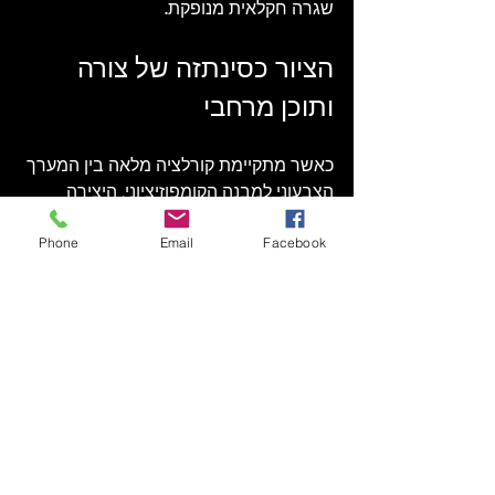
שגרה חקלאית מנופקת.
הציור כסינתזה של צורה 
ותוכן מרחבי
כאשר מתקיימת קורלציה מלאה בין המערך 
הצבעוני למבנה הקומפוזיציוני, היצירה 
חורגת מגדר תיעוד מימטי או אינדקס חזותי 
של טבע; היא הופכת לקונסטרוקציה 
Phone
Email
Facebook
אמנותית אוטונומית בעלת תוקף תפיסתי 
עמוק. שילוב זה מאפשר מעבר מתפיסת 
חלל דו-ממדית לחוויית מרחב מרובדת, 
שבה המבט מונחה על ידי מקצב פנימי 
מובנה הטעון במטען הרגשי שהניח האמן. 
כל יצירה המבקשת לקיים דיאלוג קורקטי 
ומתמשך עם שדה האמנות העכשיווי ועם 
אספנים, נשענת על מנגנון משולב זה.
בעוד הקומפוזיציה אמונה על הארגון 