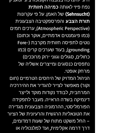
נפח פיזי לאותה 
כמיהה חזותית 
(Sehnsucht)
 של האמן. על פי עקרונות 
תורת הצבע
 והפרספקטיבה הצבעונית 
(Atmospheric Perspective), ערכים חמים 
(כמו פיגמנטים אדמתיים, אוקר וכתום) 
נוטים לתפיסה חזותית מקרבת (Fore-
grounding), בעוד שערכים קרים (כמו 
כחולים, סגולים וגווני ירוק מרוככים) 
נתפסים כנסוגים ומייצרים אשליה של 
מרחק אופטי.
הניהול המדויק של היחסים הטרמיים (חום 
וקור) מאפשר לצייר להגדיר את ההיררכיה 
המרחבית, לבודד נקודות מוקד ולייצר 
דינמיקה בשדה הראייה. מעבר לתפקידה 
הפורמליסטי, ההרמוניה הצבעונית מגדירה 
את הטונאליות הרגשית והרעיונית של הציור 
– החל משקט מתוח של שעות דמדומים, 
דרך דרמה אקלימית, ועד למלנכוליה או 