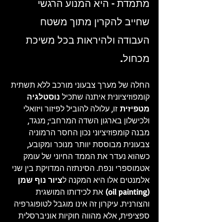
מתמדת – היא המנוע הרגשי 
שחייב להקרין מתוך משטח 
העבודה ולהיראות בכל משיכת 
מכחול.
החלה של מערך צבעוני מורכב ללא תשתית 
קומפוזיציונית איתנה שתכיל 
נוסטלגיה 
מטפיזית
 זו, עלולה להוביל לפיזור ויזואלי 
ולכישלון בארגון השדה המרחבי; מנגד, 
מבנה קומפוזיציוני נכון החסר הרמוניה 
צבעונית מבוססת יוותר מנוכר ומקובע, 
כשהוא נעדר את הממד החיוני של עומק 
אטמוספרי ונפח. הסינתזה המדויקת בין שני 
אלמנטים אלו היא המקנה ל
ציור נוף שמן 
(oil painting)
 את לכידותו המושגית 
והצורנית. עיקרון זה אינו מוגבל לטופוגרפיה 
ספציפית, אלא מהווה חוקיות אוניברסלית 