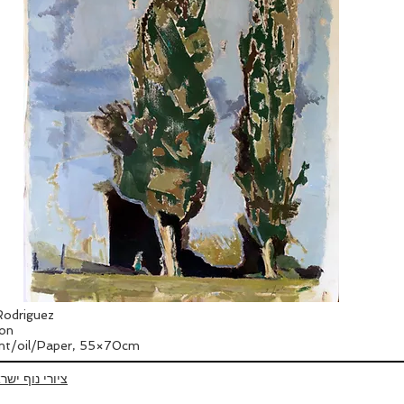
odriguez
ion
int/oil/Paper, 55×70cm
ציורי נוף ישר