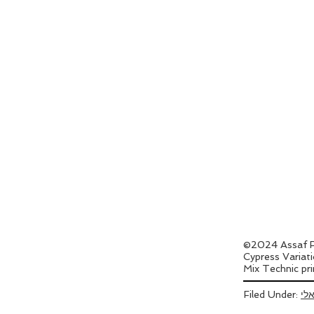
©2024 Assaf R
Cypress Variat
Mix Technic pr
אלי
Filed Under: