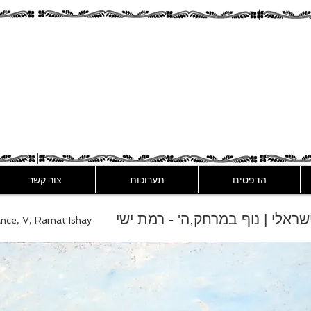
Assaf Rodri
הדפסים
תערוכות
צור קשר
 ישראלי | נוף במרחק,ה' - רמת ישי
tance, V, Ramat Ishay