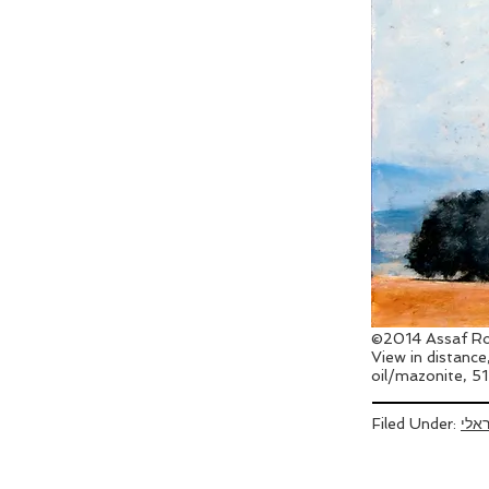
©2014 Assaf Ro
View in distanc
oil/mazonite, 5
ראלי
Filed Under: