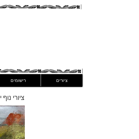
guez
ציורים
רישומים
ציורי נוף י