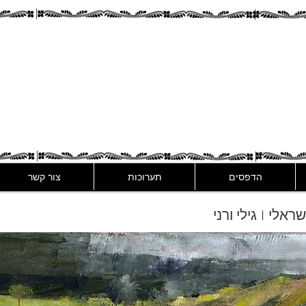
Assaf Rodri
הדפסים
תערוכות
צור קשר
שראלי | גילי ורני