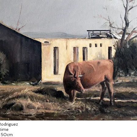
odriguez
time
0×50cm