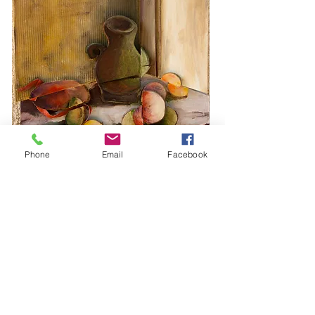
Phone
Email
Facebook
©2012 Assaf Rodriguez
Pot with Fruits
Wood/Acrylic, 40×60cm
טבע דומם
Filed Under:
סלולרי:
050-6516227
|
assaf.r7@gmail.com