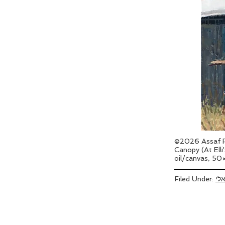
©2026 Assaf R
Canopy (At Elli'
oil/canvas, 5
אלי
Filed Under: