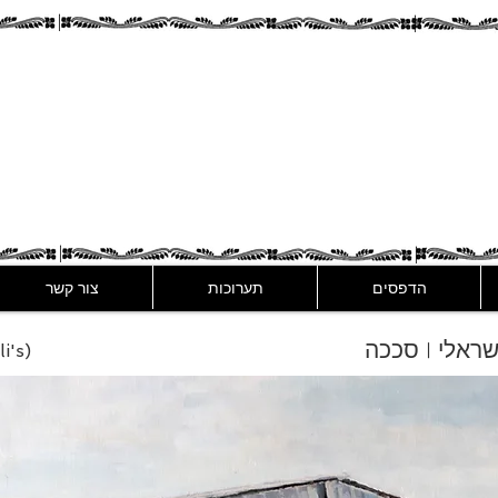
Assaf Rodri
הדפסים
תערוכות
צור קשר
ישראלי | סככה
i's)