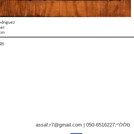
driguez
net
3cm
אנ
סלולרי:
050-6516227
|
assaf.r7@gmail.com