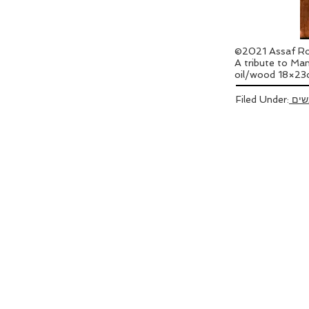
©2021 Assaf Ro
A tribute to Ma
oil/wood 18×2
שים
Filed Under: