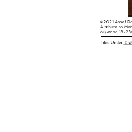
©2021 Assaf Ro
A tribute to Ma
oil/wood 18×2
שים
Filed Under: