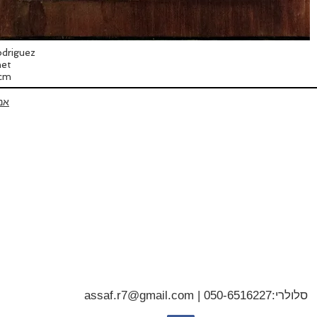
driguez
net
3cm
אנ
סלולרי:
050-6516227
|
assaf.r7@gmail.com